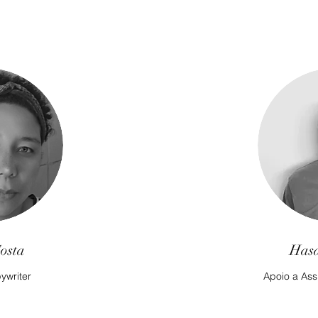
Costa
Has
ywriter
Apoio a Ass